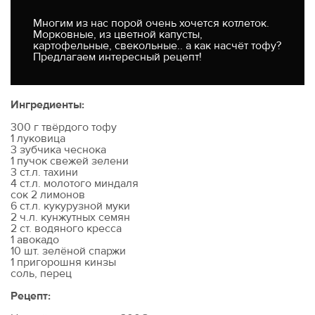
Многим из нас порой очень хочется котлеток.
Морковные, из цветной капусты,
картофельные, свекольные.. а как насчёт тофу?
Предлагаем интересный рецепт!
Ингредиенты:
300 г твёрдого тофу
1 луковица
3 зубчика чеснока
1 пучок свежей зелени
3 ст.л. тахини
4 ст.л. молотого миндаля
сок 2 лимонов
6 ст.л. кукурузной муки
2 ч.л. кунжутных семян
2 ст. водяного кресса
1 авокадо
10 шт. зелёной спаржи
1 пригорошня кинзы
соль, перец
Рецепт: