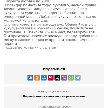
Нагрейте духовку до 200С.
В блендер поместите тофу, луковицу, чеснок, травы,
тахини, молотый миндаль, лимонный сок, 3 ст.л.
кукурузной муки, соль и перец, взбивайте до
однородной массы. Добавьте кукурузные хлопья до
желаемой консистенции.
Слепите котлеты при помощи рук. Обваляйте в 3 ст.л.
кукурузной муки и кунжутных семян, поместите на
противень. Выпекайте 25-30 минут, переворачивая.
Тем временем, нарежьте авокадо, спаржу, добавьте в
миску с кинзой, водяным крессом, соком лимона и
перцем.
Подавайте котлетки с салатом.
ПОДЕЛИТЬСЯ
ПРЕДЫДУЩИЙ МАТЕРИАЛ
Картофельная запеканка с орехом пекан
СЛЕДУЮЩИЙ МАТЕРИАЛ