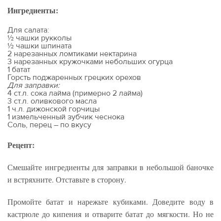
Ингредиенты:
Для салата:
½ чашки рукколы
½ чашки шпината
2 нарезанных ломтиками нектарина
3 нарезанных кружочками небольших огурца
1 батат
Горсть поджаренных грецких орехов
Для заправки:
4 ст.л. сока лайма (примерно 2 лайма)
3 ст.л. оливкового масла
1 ч.л. дижонской горчицы
1 измельченный зубчик чеснока
Соль, перец – по вкусу
Рецепт:
Смешайте ингредиенты для заправки в небольшой баночке
и встряхните. Отставьте в сторону.
Промойте батат и нарежьте кубиками. Доведите воду в
кастрюле до кипения и отварите батат до мягкости. Но не