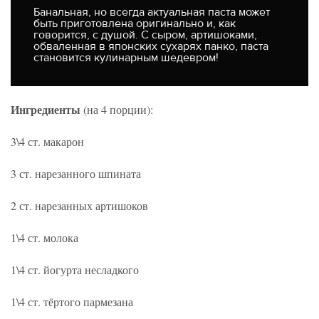
Банальная, но всегда актуальная паста может
быть приготовлена оригинально и, как
говорится, с душой. С сыром, артишоками,
обваленная в японских сухарях панко, паста
становится кулинарным шедевром!
Ингредиенты
(на 4 порции):
3\4 ст. макарон
3 ст. нарезанного шпината
2 ст. нарезанных артишоков
1\4 ст. молока
1\4 ст. йогурта несладкого
1\4 ст. тёртого пармезана