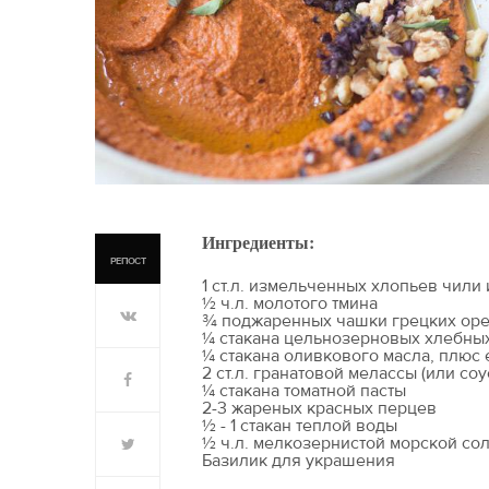
Ингредиенты:
РЕПОСТ
1 ст.л. измельченных хлопьев чили
½ ч.л. молотого тмина
¾ поджаренных чашки грецких ор
¼ стакана цельнозерновых хлебны
¼ стакана оливкового масла, плюс
2 ст.л. гранатовой мелассы (или соу
¼ стакана томатной пасты
2-3 жареных красных перцев
½ - 1 стакан теплой воды
½ ч.л. мелкозернистой морской со
Базилик для украшения