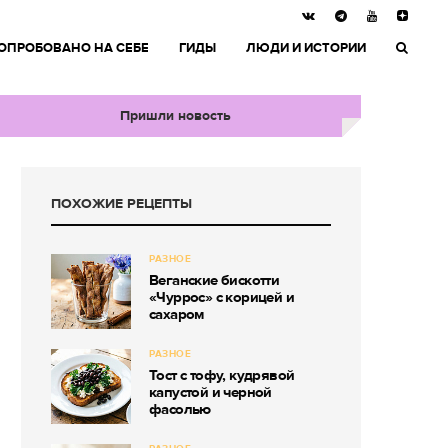
ОПРОБОВАНО НА СЕБЕ
ГИДЫ
ЛЮДИ И ИСТОРИИ
Пришли новость
ПОХОЖИЕ РЕЦЕПТЫ
РАЗНОЕ
Веганские бискотти
«Чуррос» с корицей и
сахаром
РАЗНОЕ
Тост с тофу, кудрявой
капустой и черной
фасолью