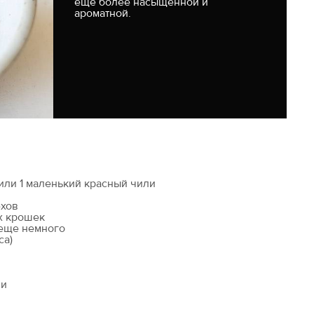
еще более насыщенной и
ароматной.
 или 1 маленький красный чили
ехов
х крошек
 еще немного
са)
ли