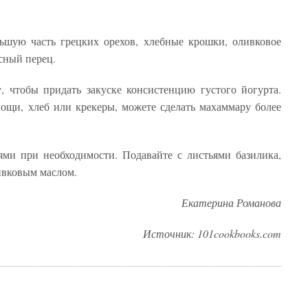
льшую часть грецких орехов, хлебные крошки, оливковое
асный перец.
, чтобы придать закуске консистенцию густого йогурта.
вощи, хлеб или крекеры, можете сделать махаммару более
ми при необходимости. Подавайте с листьями базилика,
ивковым маслом.
Екатерина Романова
Источник: 101cookbooks.com