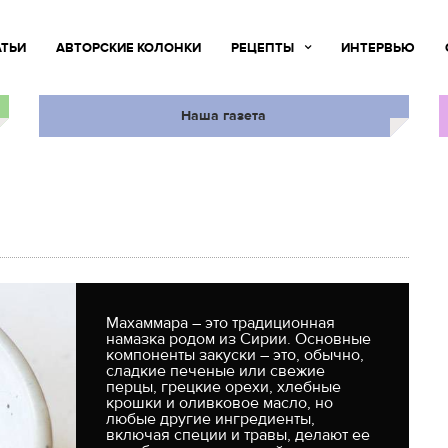
АТЬИ
АВТОРСКИЕ КОЛОНКИ
РЕЦЕПТЫ
ИНТЕРВЬЮ
Наша газета
Махаммара – это традиционная
намазка родом из Сирии. Основные
компоненты закуски – это, обычно,
сладкие печеные или свежие
перцы, грецкие орехи, хлебные
крошки и оливковое масло, но
любые другие ингредиенты,
включая специи и травы, делают ее