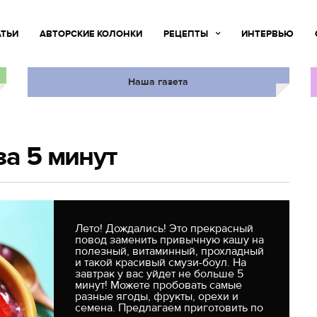
АТЬИ
АВТОРСКИЕ КОЛОНКИ
РЕЦЕПТЫ
ИНТЕРВЬЮ
Наша газета
за 5 минут
Лето! Дождались! Это прекрасный
повод заменить привычную кашу на
полезный, витаминный, прохладный
и такой красивый смузи-боул. На
завтрак у вас уйдет не больше 5
минут! Можете пробовать самые
разные ягоды, фрукты, орехи и
семена. Предлагаем приготовить по