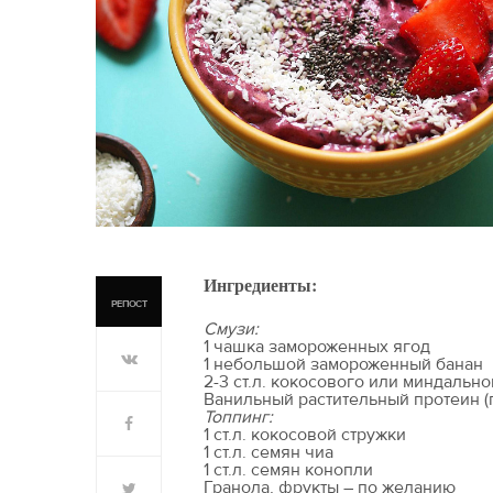
Ингредиенты:
РЕПОСТ
Смузи:
1 чашка замороженных ягод
1 небольшой замороженный банан
2-3 ст.л. кокосового или миндальн
Ванильный растительный протеин (
Топпинг:
1 ст.л. кокосовой стружки
1 ст.л. семян чиа
1 ст.л. семян конопли
Гранола, фрукты – по желанию