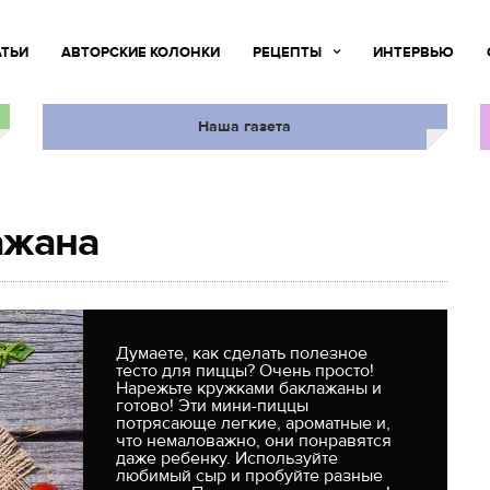
АТЬИ
АВТОРСКИЕ КОЛОНКИ
РЕЦЕПТЫ
ИНТЕРВЬЮ
Наша газета
ажана
Думаете, как сделать полезное
тесто для пиццы? Очень просто!
Нарежьте кружками баклажаны и
готово! Эти мини-пиццы
потрясающе легкие, ароматные и,
что немаловажно, они понравятся
даже ребенку. Используйте
любимый сыр и пробуйте разные