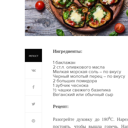
Ингредиенты:
РЕПОСТ
1 баклажан
2 ст.л. оливкового масла
Мелкая морская соль – по вкусу
Черный молотый перец – по вкусу
2 больших помидора
1 зубчик чеснока
½ чашки свежего базилика
Веганский или обычный сыр
Рецепт:
Разогрейте духовку до 180⁰С. Нар
постоять, чтобы вышла горечь. На