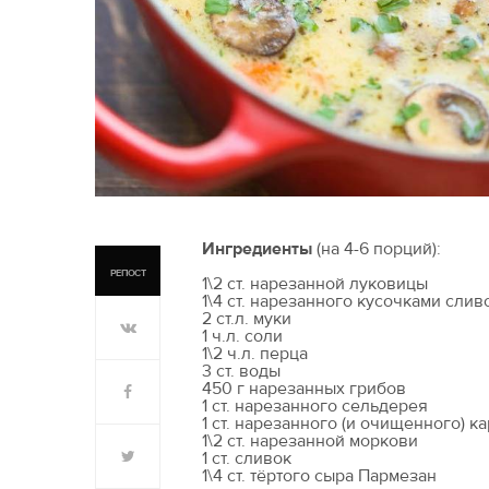
Ингредиенты
(на 4-6 порций):
РЕПОСТ
1\2 ст. нарезанной луковицы
1\4 ст. нарезанного кусочками сли
2 ст.л. муки
1 ч.л. соли
1\2 ч.л. перца
3 ст. воды
450 г нарезанных грибов
1 ст. нарезанного сельдерея
1 ст. нарезанного (и очищенного) 
1\2 ст. нарезанной моркови
1 ст. сливок
1\4 ст. тёртого сыра Пармезан