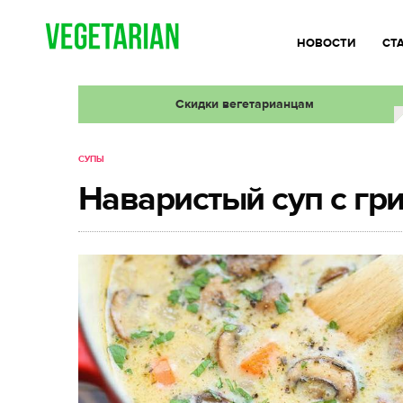
НОВОСТИ
СТ
Скидки вегетарианцам
СУПЫ
Наваристый суп с гр