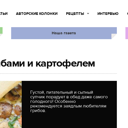
АТЬИ
АВТОРСКИЕ КОЛОНКИ
РЕЦЕПТЫ
ИНТЕРВЬЮ
Наша газета
ибами и картофелем
Густой, питательный и сытный
супчик порадует в обед даже самого
голодного! Особенно
рекомендуется заядлым любителям
грибов.