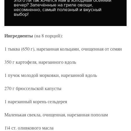
этого ли так хочется нам в холодный осенний
вечер? Запечённые на гриле овощи,
несомненно, самый полезный и вкусный
выбор!
Ингредиенты
(на 8 порций):
1 тыква (650 г), нарезанная кольцами, очищенная от семян
350 г картофеля, нарезанного вдоль
1 пучок молодой морковки, нарезанной вдоль
270 г брюссельской капусты
1 нарезанный корень сельдерея
Маленькая свекла, очищенная, нарезанная пополам
1\4 ст. оливкового масла