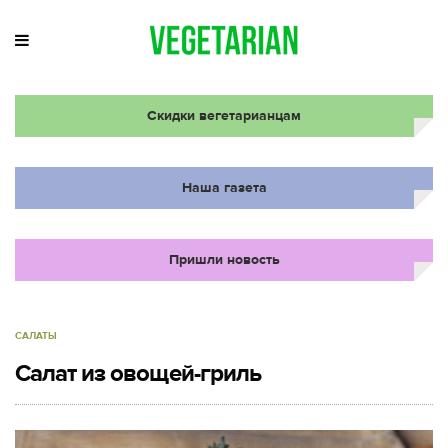
Скидки вегетарианцам
Наша газета
Пришли новость
САЛАТЫ
Салат из овощей-гриль