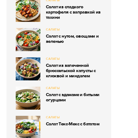
САЛАТЫ
Салат из сладкого
картофеля с заправкой из
тахини
САЛАТЫ
Салат с нутом, овощами и
зеленью
САЛАТЫ
Салат из запеченной
брюссельской капусты с
клюквой и миндалем
САЛАТЫ
Салат с эдамаме и битыми
огурцами
САЛАТЫ
Салат Текс-Мекс с бататом