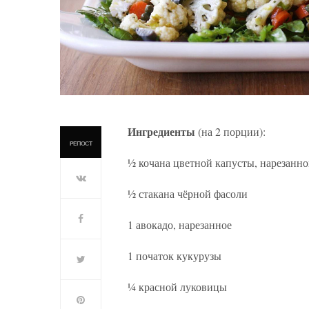
Ингредиенты
(на 2 порции):
РЕПОСТ
½ кочана цветной капусты, нарезанно
½ стакана чёрной фасоли
1 авокадо, нарезанное
1 початок кукурузы
¼ красной луковицы