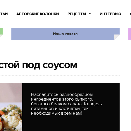
АТЬИ
АВТОРСКИЕ КОЛОНКИ
РЕЦЕПТЫ
ИНТЕРВЬЮ
Наша газета
стой под соусом
Насладитесь разнообразием
ингредиентов этого сытного,
богатого белком салата. Кладезь
витаминов и клетчатки, так
необходимых всем нам!