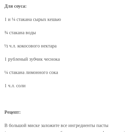
Для соуса:
1 и ¼ стакана сырых кешью
¾ стакана воды
½ ч.л. кокосового нектара
1 рубленый зубчик чеснока
¼ стакана лимонного сока
1 ч.л. соли
Рецепт:
В большой миске заложите все ингредиенты пасты