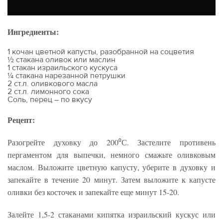
Ингредиенты:
1 кочан цветной капусты, разобранной на соцветия
½ стакана оливок или маслин
1 стакан израильского кускуса
¼ стакана нарезанной петрушки
2 ст.л. оливкового масла
2 ст.л. лимонного сока
Соль, перец – по вкусу
Рецепт:
Разогрейте духовку до 200⁰С. Застелите противень
пергаментом для выпечки, немного смажьте оливковым
маслом. Выложите цветную капусту, уберите в духовку и
запекайте в течение 20 минут. Затем выложите к капусте
оливки без косточек и запекайте еще минут 15-20.
Залейте 1,5-2 стаканами кипятка израильский кускус или