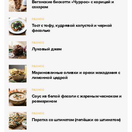
Веганские бискотти «Чуррос» с корицей и
сахаром
РАЗНОЕ
Тост с тофу, кудрявой капустой и черной
фасолью
РАЗНОЕ
Луковый джем
РАЗНОЕ
Маринованные оливки и орехи макадамия с
лимонной цедрой
РАЗНОЕ
Соус из белой фасоли с жареным чесноком и
розмарином
РАЗНОЕ
Паратха со шпинатом (лепёшки со шпинатом)