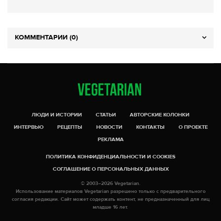
КОММЕНТАРИИ (0)
ЛЮДИ И ИСТОРИИ
СТАТЬИ
АВТОРСКИЕ КОЛОНКИ
ИНТЕРВЬЮ
РЕЦЕПТЫ
НОВОСТИ
КОНТАКТЫ
О ПРОЕКТЕ
РЕКЛАМА
ПОЛИТИКА КОНФИДЕНЦИАЛЬНОСТИ И COOKIES
СОГЛАШЕНИЕ О ПЕРСОНАЛЬНЫХ ДАННЫХ
© 2003–2026 Vegetarian.
Использование материалов Vegetarian разрешено только с предварительного
согласия редакции. Сайт может содержать контент, не предназначенный для лиц
младше 16 лет.