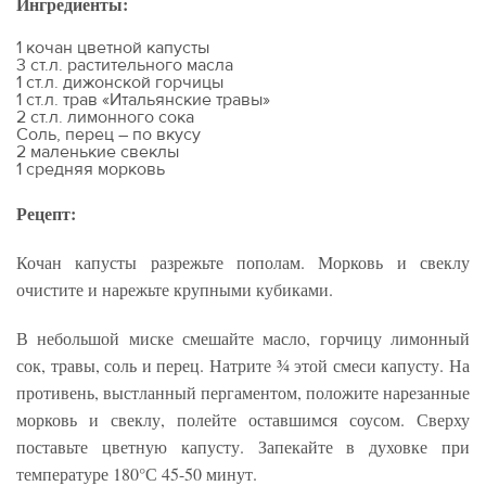
Ингредиенты:
1 кочан цветной капусты
3 ст.л. растительного масла
1 ст.л. дижонской горчицы
1 ст.л. трав «Итальянские травы»
2 ст.л. лимонного сока
Соль, перец – по вкусу
2 маленькие свеклы
1 средняя морковь
Рецепт:
Кочан капусты разрежьте пополам. Морковь и свеклу
очистите и нарежьте крупными кубиками.
В небольшой миске смешайте масло, горчицу лимонный
сок, травы, соль и перец. Натрите ¾ этой смеси капусту. На
противень, выстланный пергаментом, положите нарезанные
морковь и свеклу, полейте оставшимся соусом. Сверху
поставьте цветную капусту. Запекайте в духовке при
температуре 180°С 45-50 минут.