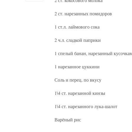
2 ст. кокосового молока
2 ст. нарезанных помидоров
1 ст.л. лаймового сока
2 ч.л. сладкой паприки
1 спелый банан, нарезанный кусочка
1 нарезанное цуккини
Соль и перец, по вкусу
1\4 ст. нарезанной кинзы
1\4 ст. нарезанного лука-шалот
Варёный рис