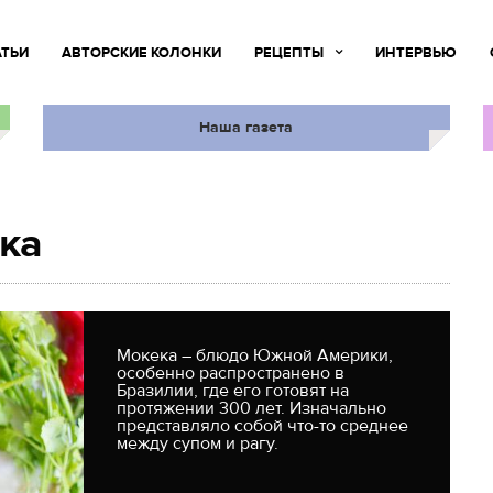
АТЬИ
АВТОРСКИЕ КОЛОНКИ
РЕЦЕПТЫ
ИНТЕРВЬЮ
Наша газета
ка
Мокека – блюдо Южной Америки,
особенно распространено в
Бразилии, где его готовят на
протяжении 300 лет. Изначально
представляло собой что-то среднее
между супом и рагу.