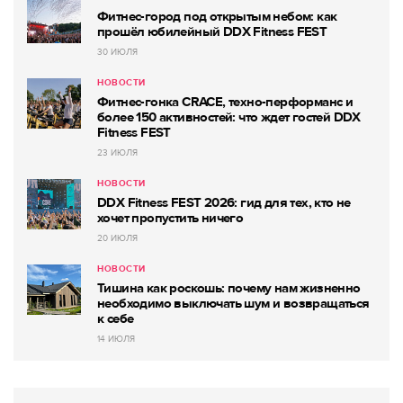
Фитнес-город под открытым небом: как
прошёл юбилейный DDX Fitness FEST
30 ИЮЛЯ
НОВОСТИ
Фитнес-гонка CRACE, техно-перформанс и
более 150 активностей: что ждет гостей DDX
Fitness FEST
23 ИЮЛЯ
НОВОСТИ
DDX Fitness FEST 2026: гид для тех, кто не
хочет пропустить ничего
20 ИЮЛЯ
НОВОСТИ
Тишина как роскошь: почему нам жизненно
необходимо выключать шум и возвращаться
к себе
14 ИЮЛЯ