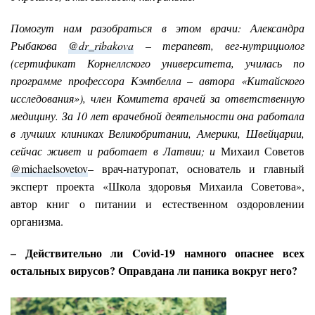
Помогут нам разобраться в этом врачи: Александра
Рыбакова
@
dr
_
ribakova
– терапевт, вег-нутрициолог
(сертификат Корнеллского университета, училась по
программе профессора Кэмпбелла – автора «Китайского
исследования»), член Комитета врачей за ответственную
медицину. За 10 лет врачебной деятельности она работала
в лучших клиниках Великобритании, Америки, Швейцарии,
сейчас живет и работает в Латвии; и
Михаил Советов
@michaelsovetov
– врач-натуропат, основатель и главный
эксперт проекта «Школа здоровья Михаила Советова»,
автор книг о питании и естественном оздоровлении
организма.
– Действительно ли Covid-19 намного опаснее всех
остальных вирусов? Оправдана ли паника вокруг него?