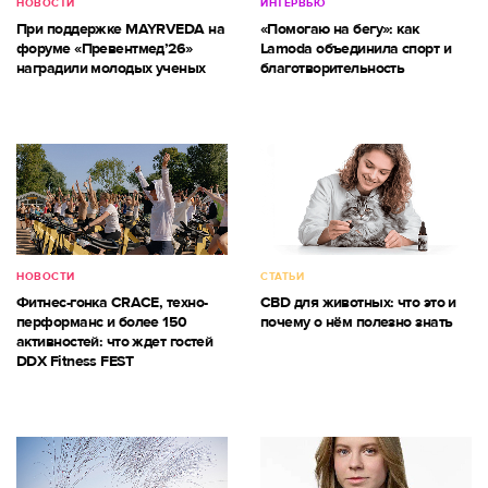
НОВОСТИ
ИНТЕРВЬЮ
При поддержке MAYRVEDA на
«Помогаю на бегу»: как
форуме «Превентмед’26»
Lamoda объединила спорт и
наградили молодых ученых
благотворительность
НОВОСТИ
СТАТЬИ
Фитнес-гонка CRACE, техно-
CBD для животных: что это и
перформанс и более 150
почему о нём полезно знать
активностей: что ждет гостей
DDX Fitness FEST