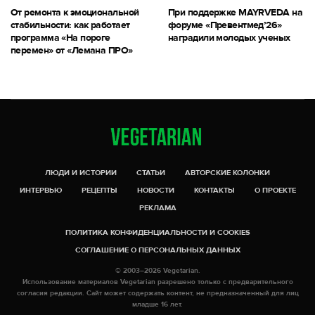
От ремонта к эмоциональной
При поддержке MAYRVEDA на
стабильности: как работает
форуме «Превентмед’26»
программа «На пороге
наградили молодых ученых
перемен» от «Лемана ПРО»
ЛЮДИ И ИСТОРИИ
СТАТЬИ
АВТОРСКИЕ КОЛОНКИ
ИНТЕРВЬЮ
РЕЦЕПТЫ
НОВОСТИ
КОНТАКТЫ
О ПРОЕКТЕ
РЕКЛАМА
ПОЛИТИКА КОНФИДЕНЦИАЛЬНОСТИ И COOKIES
СОГЛАШЕНИЕ О ПЕРСОНАЛЬНЫХ ДАННЫХ
© 2003–2026 Vegetarian.
Использование материалов Vegetarian разрешено только с предварительного
согласия редакции. Сайт может содержать контент, не предназначенный для лиц
младше 16 лет.