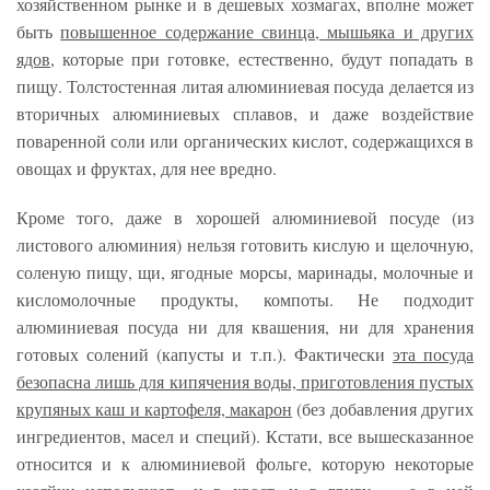
хозяйственном рынке и в дешевых хозмагах, вполне может
быть
повышенное содержание свинца, мышьяка и других
ядов
, которые при готовке, естественно, будут попадать в
пищу. Толстостенная литая алюминиевая посуда делается из
вторичных алюминиевых сплавов, и даже воздействие
поваренной соли или органических кислот, содержащихся в
овощах и фруктах, для нее вредно.
Кроме того, даже в хорошей алюминиевой посуде (из
листового алюминия) нельзя готовить кислую и щелочную,
соленую пищу, щи, ягодные морсы, маринады, молочные и
кисломолочные продукты, компоты. Не подходит
алюминиевая посуда ни для квашения, ни для хранения
готовых солений (капусты и т.п.). Фактически
эта посуда
безопасна лишь для кипячения воды, приготовления пустых
крупяных каш и картофеля, макарон
(без добавления других
ингредиентов, масел и специй). Кстати, все вышесказанное
относится и к алюминиевой фольге, которую некоторые