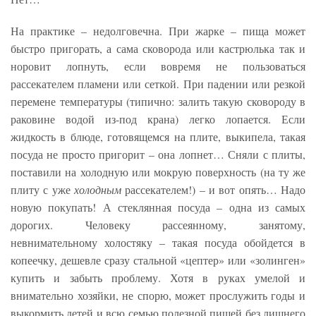
На практике – недолговечна. При жарке – пища может
быстро пригорать, а сама сковорода или кастрюлька так и
норовит лопнуть, если вовремя не пользоваться
рассекателем пламени или сеткой. При падении или резкой
перемене температуры (типично: залить такую сковороду в
раковине водой из-под крана) легко лопается. Если
жидкость в блюде, готовящемся на плите, выкипела, такая
посуда не просто пригорит – она лопнет… Сняли с плиты,
поставили на холодную или мокрую поверхность (на ту же
плиту с уже
холодным
рассекателем!) – и вот опять… Надо
новую покупать! А стеклянная посуда – одна из самых
дорогих. Человеку рассеянному, занятому,
невнимательному холостяку – такая посуда обойдется в
копеечку, дешевле сразу стальной «цептер» или «золинген»
купить и забыть проблему. Хотя в руках умелой и
внимательно хозяйки, не спорю, может прослужить годы и
выкормить детей и всю семью полезной пищей без лишнего