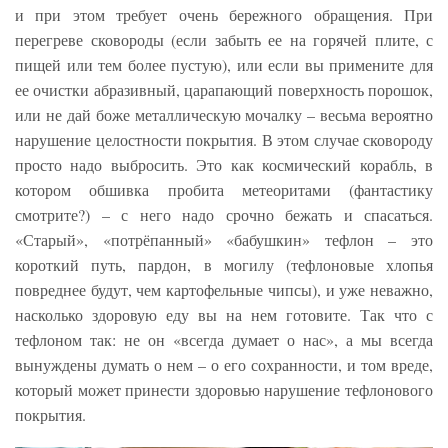
и при этом требует очень бережного обращения. При
перегреве сковороды (если забыть ее на горячей плите, с
пищей или тем более пустую), или если вы примените для
ее очистки абразивный, царапающий поверхность порошок,
или не дай боже металлическую мочалку – весьма вероятно
нарушение целостности покрытия. В этом случае сковороду
просто надо выбросить. Это как космический корабль, в
котором обшивка пробита метеоритами (фантастику
смотрите?) – с него надо срочно бежать и спасаться.
«Старый», «потрёпанный» «бабушкин» тефлон – это
короткий путь, пардон, в могилу (тефлоновые хлопья
повреднее будут, чем картофельные чипсы), и уже неважно,
насколько здоровую еду вы на нем готовите. Так что с
тефлоном так: не он «всегда думает о нас», а мы всегда
вынуждены думать о нем – о его сохранности, и том вреде,
который может принести здоровью нарушение тефлонового
покрытия.