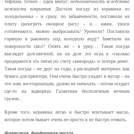
тефлона, точнее – один минус:
недолговечность вследствие
нежности покрытия
. Достали посуду из керамики из
холодильника – и сразу, по забывчивости, поставили на
плиту (разогреть овощное рагу) – и… вжик, уноси
готовенького, можно выбрасывать! Уронили? Поставили
горячую в раковину под холодную воду? Заметили на
поверхности скол? Опять же – в урну… Такая посуда
выглядит долговечной, но на деле это игра в «сколько
продержится эта пятая по счету сковорода» и потеря денег.
Такая посуда – не друг на годы, а расходный материал, как
бумага для принтера. Она очень быстро уходит в мусор – на
что нам, вегетарианцам, далеко не начихать – потом оседает
где-то на задворках Галактики бесполезным вечным
грузом...
Кроме того, керамика легко и быстро впитывает масло,
которое потом бывает очень не просто и не быстро отмыть.
Фаянсовая, фарфоровая посуда