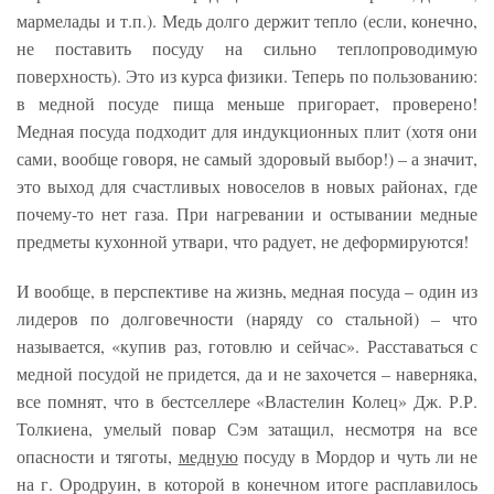
мармелады и т.п.). Медь долго держит тепло (если, конечно,
не поставить посуду на сильно теплопроводимую
поверхность). Это из курса физики. Теперь по пользованию:
в медной посуде пища меньше пригорает, проверено!
Медная посуда подходит для индукционных плит (хотя они
сами, вообще говоря, не самый здоровый выбор!) – а значит,
это выход для счастливых новоселов в новых районах, где
почему-то нет газа. При нагревании и остывании медные
предметы кухонной утвари, что радует, не деформируются!
И вообще, в перспективе на жизнь, медная посуда – один из
лидеров по долговечности (наряду со стальной) – что
называется, «купив раз, готовлю и сейчас». Расставаться с
медной посудой не придется, да и не захочется – наверняка,
все помнят, что в бестселлере «Властелин Колец» Дж. Р.Р.
Толкиена, умелый повар Сэм затащил, несмотря на все
опасности и тяготы,
медную
посуду в Мордор и чуть ли не
на г. Ородруин, в которой в конечном итоге расплавилось