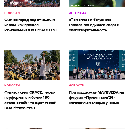
НОВОСТИ
ИНТЕРВЬЮ
Фитнес-город под открытым
«Помогаю на бегу»: как
небом: как прошёл
Lamoda объединила спорт и
юбилейный DDX Fitness FEST
благотворительность
НОВОСТИ
НОВОСТИ
Фитнес-гонка CRACE, техно-
При поддержке MAYRVEDA на
перформанс и более 150
форуме «Превентмед’26»
активностей: что ждет гостей
наградили молодых ученых
DDX Fitness FEST