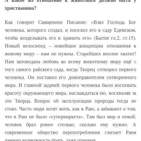
христианина?
Как говорит Священное Писание: «Взял Господь Бог
человека, которого создал, и поселил его в саду Едемском,
чтобы возделывать его и хранить его» (Бытие гл.2, ст.15).
Новый велосипед – новейшие концепции отношения к
живому миру – нам не нужны. Старейших вполне хватит!
Нам заповедана любовь ко всему животному миру ещё с
того самого райского сада, когда Творец сотворил первого
человека. Он поставил его домоправителем сотворенного
мира. И главной задачей первого человека было воспевать
красоту окружающего мира, наслаждаться ею, восхваляя за
это Творца. Вопрос об эксплуатации природы тогда не
стоял. Часто люди хотят жить, как в Раю, а забывают о том,
что в Раю не было «супермаркета». Там был мир и покой,
человек брал ровно столько, сколько ему нужно. А
современное общество перепотребления считает Раем
именно возможность брать, даже отнимая.