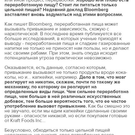
или иной процесс переработки.
Хорошо или плохо есть
переработанную пищу? Стоит ли питаться только
цельной пищей? Недавний доклад Bloomberg
заставляет вновь задуматься над этими вопросами.
Как пишет Bloomberg, переработанная пища может
вызывать привыкание и зависимость, схожую с
наркотической. В последнее время публикуется все
больше исследований, в которых ученые приходят к
выводу - переработанная пища и сладкие газированные
напитки не только не приносят нам пользы, но и делают
нас своими рабами. При этом, знать откуда исходит
потенциальная угроза практически невозможно.
Оказывается, есть данные, согласно которым,
привыкание вызывают не только продукты вроде кока-
колы, но и... капкейки, например.
Дело в том, что мозг
реагирует на никотин, скажем, почти по такому же
механизму, по которому он реагирует на
определенные виды пищи. Чем сильнее переработана
пища, чем больше в ней различных искусственных
добавок, тем больше вероятность того, что ее частое
употребление вызовет привыкание.
Как бы смешно это
не звучало, если мы едим капкейки сделанные своими
руками - опасности никакой, но если покупаем готовые
от Kraft Foods Inc...
Безусловно, обходиться только цельной пищей