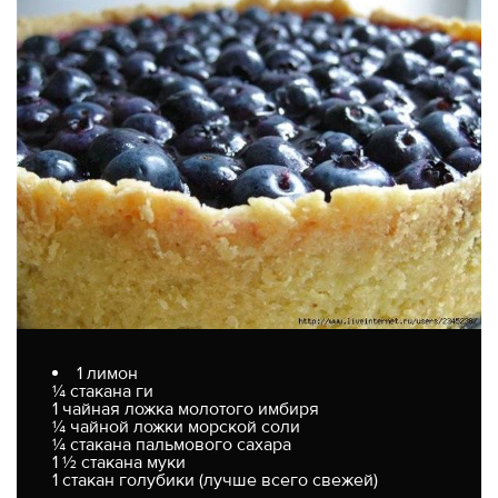
1 лимон
¼ стакана ги
1 чайная ложка молотого имбиря
¼ чайной ложки морской соли
¼ стакана пальмового сахара
1 ½ стакана муки
1 стакан голубики (лучше всего свежей)