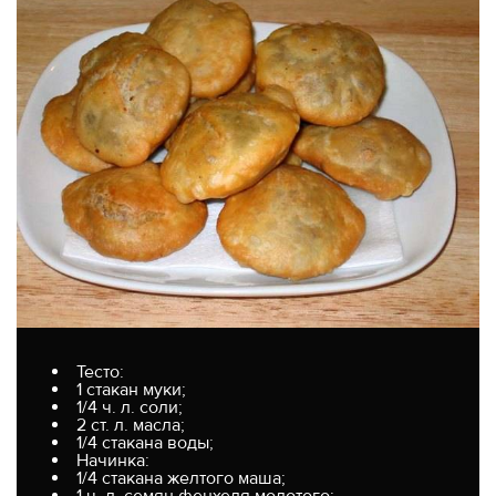
Тесто:
1 стакан муки;
1/4 ч. л. соли;
2 ст. л. масла;
1/4 стакана воды;
Начинка:
1/4 стакана желтого маша;
1 ч. л. семян фенхеля молотого;