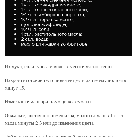
1 ч. л. кориандра молотого;
1 ч. л. хлопьев красного чили;
1/4 ч. л. имбирного порошка;
1/2 ч. л. порошка манго;
щепотка асафетиды;
1/2 ч. л. соли;
1 ст.л. растительного масла;
2 ст.л. воды;
масло для жарки во фритюре
Из муки, соли, масла и воды замесите мягкое тесто.
Накройте готовое тесто полотенцем и дайте ему постоять
минут 15.
Измельчите маш при помощи кофемолки.
Обжарьте, постоянно помешивая, молотый маш в 1 ст. л.
масла минуты 2-3 или до изменения цвета.
Добавьте специи и 1 ст. л. теплой воды и поставьте