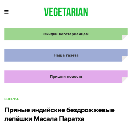
Скидки вегетарианцам
Наша газета
Пришли новость
ВЫПЕЧКА
Пряные индийские бездрожжевые
лепёшки Масала Паратха