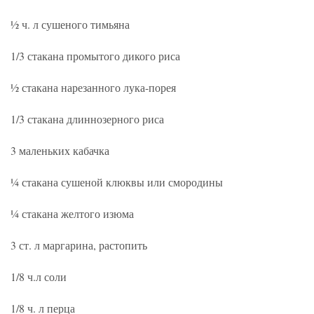
½ ч. л сушеного тимьяна
1/3 стакана промытого дикого риса
½ стакана нарезанного лука-порея
1/3 стакана длиннозерного риса
3 маленьких кабачка
¼ стакана сушеной клюквы или смородины
¼ стакана желтого изюма
3 ст. л маргарина, растопить
1/8 ч.л соли
1/8 ч. л перца