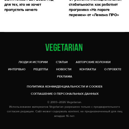
для тех, кто не хочет
стабильности: как работает
пропустить ничего
программа «На пороге
перемен» от «Лемана ПРО»
ЛЮДИ И ИСТОРИИ
СТАТЬИ
АВТОРСКИЕ КОЛОНКИ
ИНТЕРВЬЮ
РЕЦЕПТЫ
НОВОСТИ
КОНТАКТЫ
О ПРОЕКТЕ
РЕКЛАМА
ПОЛИТИКА КОНФИДЕНЦИАЛЬНОСТИ И COOKIES
СОГЛАШЕНИЕ О ПЕРСОНАЛЬНЫХ ДАННЫХ
© 2003–2026 Vegetarian.
Использование материалов Vegetarian разрешено только с предварительного
согласия редакции. Сайт может содержать контент, не предназначенный для лиц
младше 16 лет.