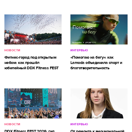
НОВОСТИ
ИНТЕРВЬЮ
Фитнес-город под открытым
«Помогаю на бегу»: как
небом: как прошёл
Lamoda объединила спорт и
юбилейный DDX Fitness FEST
благотворительность
НОВОСТИ
ИНТЕРВЬЮ
DDX Fitness FEST 2026: гид
От ремонта к эмоциональной