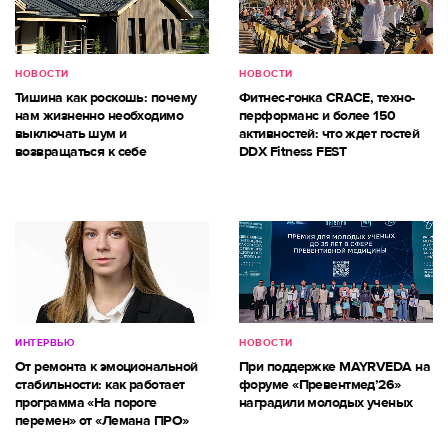
НОВОСТИ
НОВОСТИ
Тишина как роскошь: почему
Фитнес-гонка CRACE, техно-
нам жизненно необходимо
перформанс и более 150
выключать шум и
активностей: что ждет гостей
возвращаться к себе
DDX Fitness FEST
ИНТЕРВЬЮ
НОВОСТИ
От ремонта к эмоциональной
При поддержке MAYRVEDA на
стабильности: как работает
форуме «Превентмед’26»
программа «На пороге
наградили молодых ученых
перемен» от «Лемана ПРО»