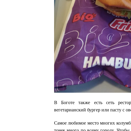
В Боготе также есть сеть рест
вегетарианский бургер или пасту с о
Самое любимое место многих колумб
точек много по всему городу. Чтобы 