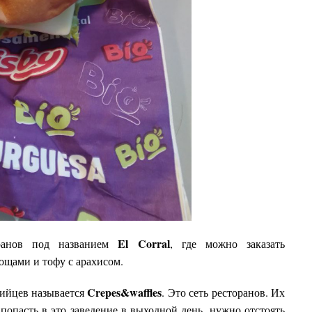
El Corral
оранов под названием
, где можно заказать
вощами и тофу с арахисом.
Crepes&waffles
ийцев называется
. Это сеть ресторанов. Их
попасть в это заведение в выходной день, нужно отстоять