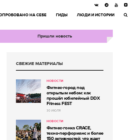
ОПРОБОВАНО НА СЕБЕ
ГИДЫ
ЛЮДИ И ИСТОРИИ
Пришли новость
СВЕЖИЕ МАТЕРИАЛЫ
НОВОСТИ
Фитнес-город под
открытым небом: как
прошёл юбилейный DDX
Fitness FEST
30 ИЮЛЯ
НОВОСТИ
Фитнес-гонка CRACE,
техно-перформанс и более
150 активностей: что ждет