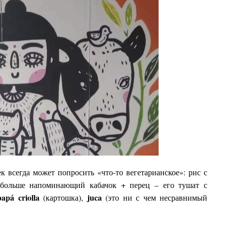
к всегда может попросить «что-то вегетарианское»: рис с
больше напоминающий кабачок + перец – его тушат с
papá criolla
juca
(картошка),
(это ни с чем несравнимый