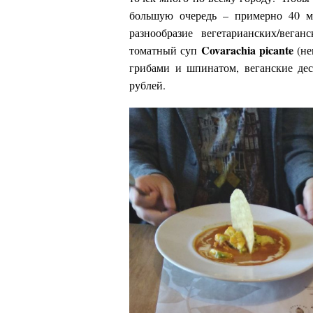
большую очередь – примерно 40 ми
разнообразие вегетарианских/вега
Covarachia picante
томатный суп
(не
грибами и шпинатом, веганские де
рублей.