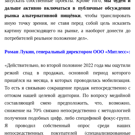
мы будем и
запускать собственные проекты. Кроме того,
дальше активно включаться в публичные обсуждения
рынка альтернативной пищ
ё
вки
, чтобы транслировать
иную точку зрения, не ставя перед собой цель исказить
картину происходящего на рынке, а наоборот донести до
потребителей реальное положение дел».
Роман Лукин, генеральный директором ООО «Митлесс»:
«Действительно, во второй половине 2022 года мы ощутили
резкий спад в продажах, основной период которого
пришёлся на месяца, в которых проводилась мобилизация.
То есть я связываю сокращение продаж непосредственно с
оттоком нашей целевой аудитории. По вопросу медийной
составляющей смею предположить, что, возможно,
снижение на 70% связано непосредственно с методологией
получения подобных цифр, либо спецификой фокус-групп.
Я проводил собственный опрос среди наших
непосредственных покупателей (специализированные