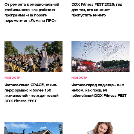
От ремонта к эмоциональной
DDX Fitness FEST 2026: гид
стабильности: как работает
для тех, кто не хочет
программа «На пороге
пропустить ничего
перемен» от «Лемана ПРО»
НОВОСТИ
НОВОСТИ
Фитнес-гонка CRACE, техно-
Фитнес-город под открытым
перформанс и более 150
небом: как прошёл
активностей: что ждет гостей
юбилейный DDX Fitness FEST
DDX Fitness FEST