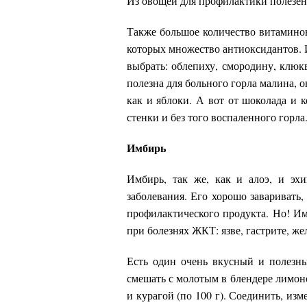
Из овощей для профилактики полезен 
Также большое количество витаминов
которых множество антиоксидантов. 
выбрать: облепиху, смородину, клюк
полезна для больного горла малина, о
как и яблоки. А вот от шоколада и к
стенки и без того воспаленного горла
Имбирь
Имбирь, так же, как и алоэ, и эх
заболевания. Его хорошо заваривать,
профилактического продукта. Но! Имб
при болезнях ЖКТ: язве, гастрите, ж
Есть один очень вкусный и полезный
смешать с молотым в блендере лимоном
и курагой (по 100 г). Соединить, изм