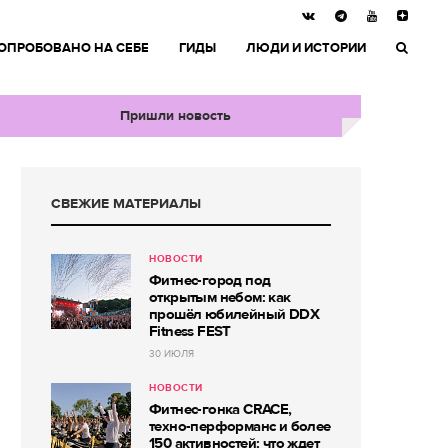
ОПРОБОВАНО НА СЕБЕ
ГИДЫ
ЛЮДИ И ИСТОРИИ
Пришли новость
СВЕЖИЕ МАТЕРИАЛЫ
НОВОСТИ
Фитнес-город под
открытым небом: как
прошёл юбилейный DDX
Fitness FEST
30 ИЮЛЯ
НОВОСТИ
Фитнес-гонка CRACE,
техно-перформанс и более
150 активностей: что ждет