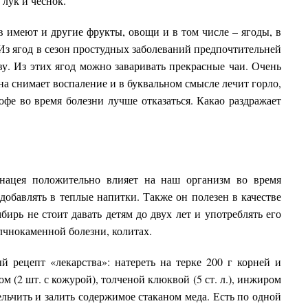
лук и чеснок.
 имеют и другие фрукты, овощи и в том числе – ягоды, в
Из ягод в сезон простудных заболеваний предпочтительней
ву. Из этих ягод можно заваривать прекрасные чаи. Очень
на снимает воспаление и в буквальном смысле лечит горло,
офе во время болезни лучше отказаться. Какао раздражает
.
инацея положительно влияет на наш организм во время
 добавлять в теплые напитки. Также он полезен в качестве
ирь не стоит давать детям до двух лет и употреблять его
елчнокаменной болезни, колитах.
 рецепт «лекарства»: натереть на терке 200 г корней и
 (2 шт. с кожурой), толченой клюквой (5 ст. л.), инжиром
ельчить и залить содержимое стаканом меда. Есть по одной