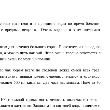
еплых напитков и в принципе воды во время болезни.
се вредные вещества. Очень хорошо в этом помогают
ком для лечения больного горла. Практически природное
о, а можно пить как чай. Липа очень хорошо сочетается с
аний очень полезен шиповник.
о чая: берем всего по столовой ложке смеси всех трав:
валериану, шишки хмеля, сушеницу, мелису и кориандр.
вляем 500 мл кипятка. Два часа настаиваем. Пьем за 30
100 г каждой травы: мяты, мелиссы, иван-чая и цветков
сыпаем в кастрюлю. Заливаем 1 л кипящей воды, кипятим и