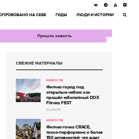
ОПРОБОВАНО НА СЕБЕ
ГИДЫ
ЛЮДИ И ИСТОРИИ
Пришли новость
СВЕЖИЕ МАТЕРИАЛЫ
НОВОСТИ
Фитнес-город под
открытым небом: как
прошёл юбилейный DDX
Fitness FEST
30 ИЮЛЯ
НОВОСТИ
Фитнес-гонка CRACE,
техно-перформанс и более
150 активностей: что ждет