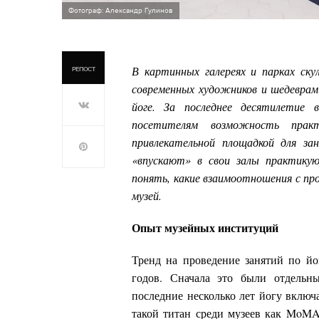
Фотограф: Александр Гулинов
В картинных галереях и парках ску
РЕПОСТ
современных художников и шедеврам
йоге. За последнее десятилетие
посетителям возможность прак
привлекательной площадкой для за
«впускают» в свои залы практику
понять, какие взаимоотношения с про
музей.
Опыт музейных институций
Тренд на проведение занятий по йо
годов. Сначала это были отдельн
последние несколько лет йогу вклю
такой титан среди музеев как MoMA