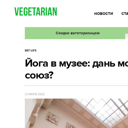
НОВОСТИ
СТ
Скидки вегетарианцам
ВЕГ-LIFE
Йога в музее: дань 
союз?
21 ИЮНЯ 2022