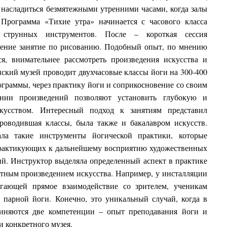
 насладиться безмятежными утренними часами, когда залы
Программа «Тихие утра» начинается с часового класса
 струнных инструментов. После – короткая сессия
шение занятие по рисованию. Подобный опыт, по мнению
ся, внимательнее рассмотреть произведения искусства и
нский музей проводит двухчасовые классы йоги на 300-400
ограммы, через практику йоги и соприкосновение со своим
нии произведений позволяют установить глубокую и
кусством. Интересный подход к занятиям представил
роводившая классы, была также и бакалавром искусств.
ла такие инструменты йогической практики, которые
рактикующих к дальнейшему восприятию художественных
й. Инструктор выделяла определенный аспект в практике
етным произведением искусства. Например, у инсталляции
лагающей прямое взаимодействие со зрителем, ученикам
 парной йоги. Конечно, это уникальный случай, когда в
единяются две компетенции – опыт преподавания йоги и
и конкретного музея.