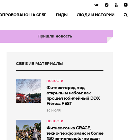
ОПРОБОВАНО НА СЕБЕ
ГИДЫ
ЛЮДИ И ИСТОРИИ
Пришли новость
СВЕЖИЕ МАТЕРИАЛЫ
НОВОСТИ
Фитнес-город под
открытым небом: как
прошёл юбилейный DDX
Fitness FEST
30 ИЮЛЯ
НОВОСТИ
Фитнес-гонка CRACE,
техно-перформанс и более
150 активностей: что ждет