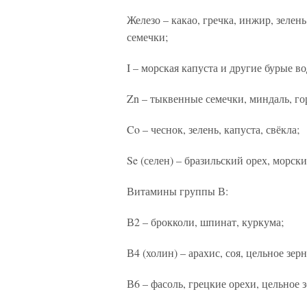
Железо – какао, гречка, инжир, зелен
семечки;
I – морская капуста и другие бурые во
Zn – тыквенные семечки, миндаль, гор
Co – чеснок, зелень, капуста, свёкла;
Se (селен) – бразильский орех, морск
Витамины группы В:
В2 – брокколи, шпинат, куркума;
В4 (холин) – арахис, соя, цельное зерн
В6 – фасоль, грецкие орехи, цельное з