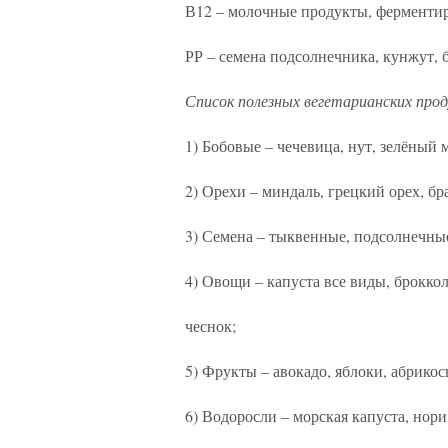
В12 – молочные продукты, ферментир
РР – семена подсолнечника, кунжут, 
Список полезных вегетарианских про
1) Бобовые – чечевица, нут, зелёный 
2) Орехи – миндаль, грецкий орех, бр
3) Семена – тыквенные, подсолнечные
4) Овощи – капуста все виды, брокколи
чеснок;
5) Фрукты – авокадо, яблоки, абрико
6) Водоросли – морская капуста, нори