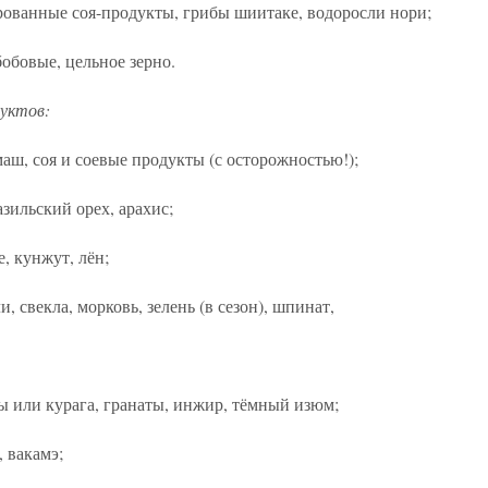
ованные соя-продукты, грибы шиитаке, водоросли нори;
бобовые, цельное зерно.
дуктов:
маш, соя и соевые продукты (с осторожностью!);
азильский орех, арахис;
, кунжут, лён;
, свекла, морковь, зелень (в сезон), шпинат,
сы или курага, гранаты, инжир, тёмный изюм;
, вакамэ;