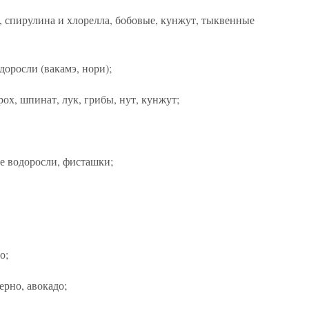
ь, спирулина и хлорелла, бобовые, кунжут, тыквенные
доросли (вакамэ, нори);
ох, шпинат, лук, грибы, нут, кунжут;
ие водоросли, фисташки;
о;
ерно, авокадо;